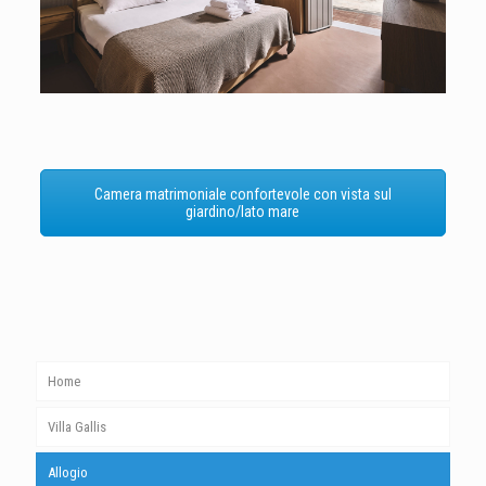
Camera matrimoniale confortevole con vista sul
giardino/lato mare
Home
Villa Gallis
Allogio