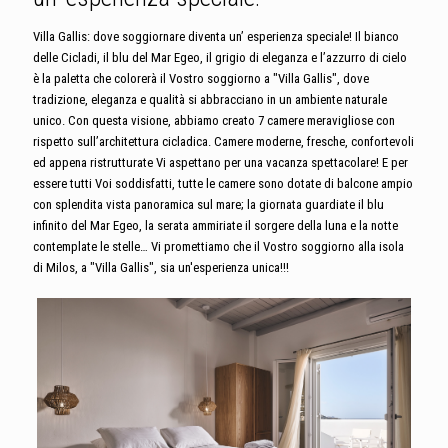
Villa Gallis: dove soggiornare diventa un’ esperienza speciale! Il bianco
delle Cicladi, il blu del Mar Egeo, il grigio di eleganza e l’azzurro di cielo
è la paletta che colorerà il Vostro soggiorno a "Villa Gallis", dove
tradizione, eleganza e qualità si abbracciano in un ambiente naturale
unico.
Con questa visione, abbiamo creato 7 camere meravigliose con
rispetto sull’architettura cicladica. Camere moderne, fresche, confortevoli
ed appena ristrutturate Vi aspettano per una vacanza spettacolare! E per
essere tutti Voi soddisfatti, tutte le camere sono dotate di balcone ampio
con splendita vista panoramica sul mare; la giornata guardiate il blu
infinito del Mar Egeo, la serata ammiriate il sorgere della luna e la notte
contemplate le stelle… Vi promettiamo che il Vostro soggiorno alla isola
di Milos, a "Villa Gallis", sia un'esperienza unica!!!